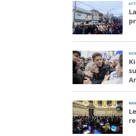
ACT
La
pr
KIC
Ki
su
Ar
MAR
Le
re