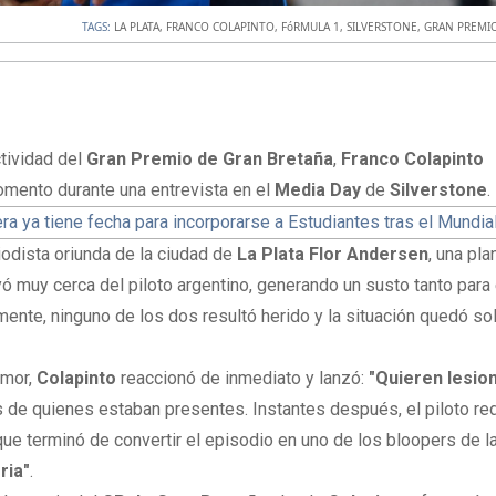
TAGS:
LA PLATA
,
FRANCO COLAPINTO
,
FóRMULA 1
,
SILVERSTONE
,
GRAN PREMI
tividad del
Gran Premio de Gran Bretaña
,
Franco Colapinto
mento durante una entrevista en el
Media Day
de
Silverstone
.
a ya tiene fecha para incorporarse a Estudiantes tras el Mundia
iodista oriunda de la ciudad de
La Plata
Flor Andersen
, una pla
yó muy cerca del piloto argentino, generando un susto tanto para
mente, ninguno de los dos resultó herido y la situación quedó so
umor,
Colapinto
reaccionó de inmediato y lanzó:
"Quieren lesio
s de quienes estaban presentes. Instantes después, el piloto re
ue terminó de convertir el episodio en uno de los bloopers de la
ria"
.