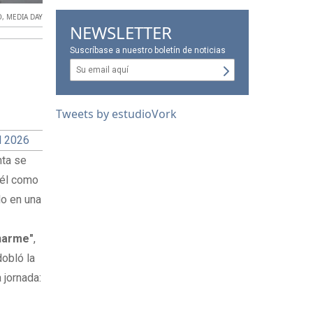
O
,
MEDIA DAY
NEWSLETTER
Suscríbase a nuestro boletín de noticias
Tweets by estudioVork
l 2026
nta se
 él como
lo en una
narme"
,
dobló la
 jornada: