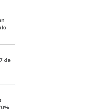
an
blo
7 de
s
 70%