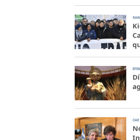
SAN
Ki
Ca
qu
EFE
Dí
ag
CAE 
No
In