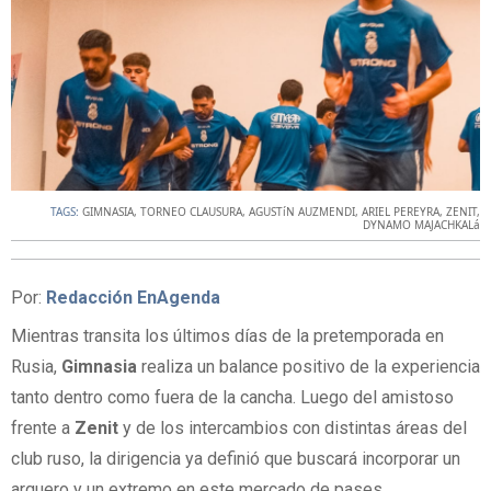
TAGS:
GIMNASIA
,
TORNEO CLAUSURA
,
AGUSTíN AUZMENDI
,
ARIEL PEREYRA
,
ZENIT
,
DYNAMO MAJACHKALá
Por:
Redacción EnAgenda
Mientras transita los últimos días de la pretemporada en
Rusia,
Gimnasia
realiza un balance positivo de la experiencia
tanto dentro como fuera de la cancha. Luego del amistoso
frente a
Zenit
y de los intercambios con distintas áreas del
club ruso, la dirigencia ya definió que buscará incorporar un
arquero y un extremo en este mercado de pases.