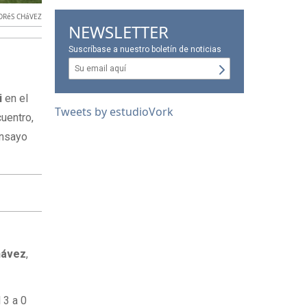
DRéS CHáVEZ
NEWSLETTER
Suscríbase a nuestro boletín de noticias
i
en el
Tweets by estudioVork
cuentro,
ensayo
hávez
,
 3 a 0