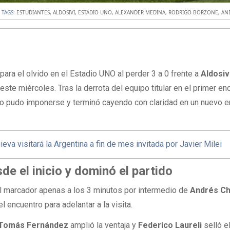
TAGS:
ESTUDIANTES
,
ALDOSIVI
,
ESTADIO UNO
,
ALEXANDER MEDINA
,
RODRIGO BORZONE
,
AN
para el olvido en el Estadio UNO al perder 3 a 0 frente a
Aldosiv
te miércoles. Tras la derrota del equipo titular en el primer en
oco pudo imponerse y terminó cayendo con claridad en un nuevo 
ieva visitará la Argentina a fin de mes invitada por Javier Milei
de el inicio y dominó el partido
el marcador apenas a los 3 minutos por intermedio de
Andrés C
 encuentro para adelantar a la visita.
Tomás Fernández
amplió la ventaja y
Federico Laureli
selló el