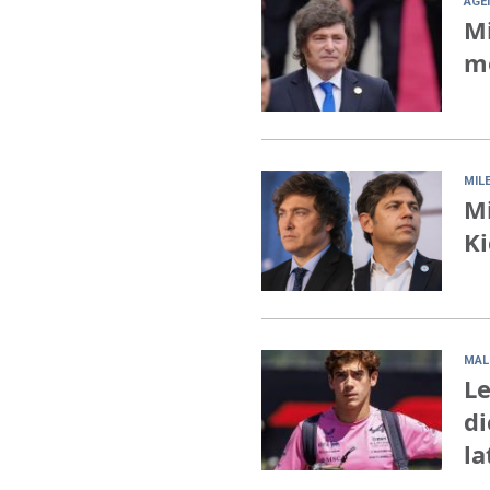
AGE
Mi
mo
MILE
Mi
Ki
MAL
Le
di
la