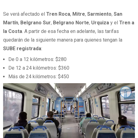
Se verá afectado el
Tren Roca
,
Mitre
,
Sarmiento
,
San
Martín
,
Belgrano Sur
,
Belgrano Norte
,
Urquiza
y el
Tren a
la Costa
. A partir de esa fecha en adelante, las tarifas
quedarán de la siguiente manera para quienes tengan la
SUBE registrada
:
De 0 a 12 kilómetros: $280
De 12 a 24 kilómetros: $360
Más de 24 kilómetros: $450